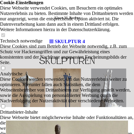
Cookie-Einstellungen
Diese Webseite verwendet Cookies, um Besuchern ein optimales
Nutzererlebnis zu bieten. Bestimmte Inhalte von Drittanbietern werden
nur angezeigt, wenn die entsprechende Option aktiviert ist. Die
Datenverarbeitung kann dann auch in einem Drittland erfolgen.
Weitere Informationen hierzu in der Datenschutzerklärung.
Technisch notwendige
SKULPTUR 4
Diese Cookies sind zum Betrieb der Webseite notwendig, z.B. zum
Schutz vor Hackerangriffen und zur Gewährleistung eines
konsistenten und der Nachfrage angepassten Erscheinungsbilds der
Seite.
Analytische
Diese Cookies werden verwendet, um das Nutzererlebnis weiter zu
optimieren. Hierunter fallen auch Statistiken, die dem
Webseitenbetreiber von Drittanbietern zur Verfügung gestellt werden,
sowie die Ausspielung von personalisierter Werbung durch die
Nachverfolgung der Nutzeraktivität über verschiedene Webseiten.
Drittanbieter-Inhalte
Diese Webseite bietet möglicherweise Inhalte oder Funktionalitäten an,
die von Drittanbietern eigenverantwortlich zur Verfügung gestellt
werden. Diese Drittanbieter können eigene Cookies setzen, z.B. um
die Nutzeraktivität zu verfolgen oder ihre Angebote zu personalisieren