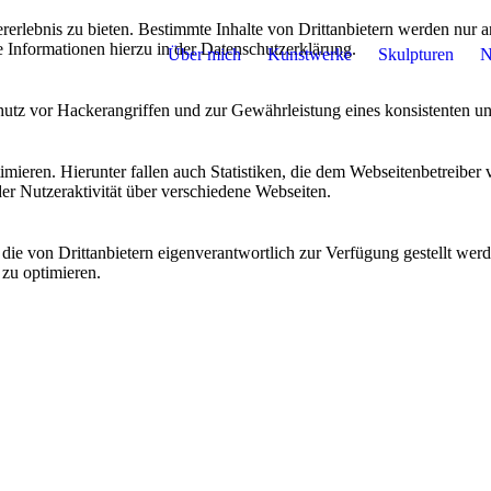
lebnis zu bieten. Bestimmte Inhalte von Drittanbietern werden nur ang
e Informationen hierzu in der Datenschutzerklärung.
Über mich
Kunstwerke
Skulpturen
N
utz vor Hackerangriffen und zur Gewährleistung eines konsistenten un
ieren. Hierunter fallen auch Statistiken, die dem Webseitenbetreiber v
r Nutzeraktivität über verschiedene Webseiten.
 die von Drittanbietern eigenverantwortlich zur Verfügung gestellt wer
 zu optimieren.