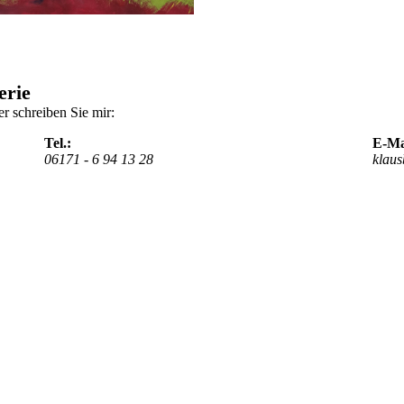
erie
r schreiben Sie mir:
Tel.:
E-Ma
06171 - 6 94 13 28
klau