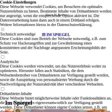
Cookie-Einstellungen
Diese Webseite verwendet Cookies, um Besuchern ein optimales
Nutzererlebnis zu bieten. Bestimmte Inhalte von Drittanbietern werden
nur angezeigt, wenn die entsprechende Option aktiviert ist. Die
Datenverarbeitung kann dann auch in einem Drittland erfolgen.
Weitere Informationen hierzu in der Datenschutzerklärung.
Technisch notwendige
IM SPIEGEL
Diese Cookies sind zum Betrieb der Webseite notwendig, z.B. zum
Schutz vor Hackerangriffen und zur Gewährleistung eines
konsistenten und der Nachfrage angepassten Erscheinungsbilds der
Seite.
Analytische
Diese Cookies werden verwendet, um das Nutzererlebnis weiter zu
optimieren. Hierunter fallen auch Statistiken, die dem
Webseitenbetreiber von Drittanbietern zur Verfügung gestellt werden,
sowie die Ausspielung von personalisierter Werbung durch die
Nachverfolgung der Nutzeraktivität über verschiedene Webseiten.
Drittanbieter-Inhalte
Diese Webseite bietet möglicherweise Inhalte oder Funktionalitäten an,
Im Spiegel
die von Drittanbietern eigenverantwortlich zur Verfügung gestellt
werden. Diese Drittanbieter können eigene Cookies setzen, z.B. um
die Nutzeraktivität zu verfolgen oder ihre Angebote zu personalisieren