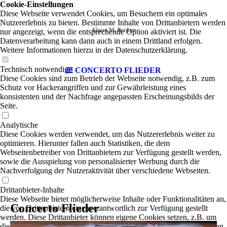
Cookie-Einstellungen
Diese Webseite verwendet Cookies, um Besuchern ein optimales
Nutzererlebnis zu bieten. Bestimmte Inhalte von Drittanbietern werden
nur angezeigt, wenn die entsprechende Option aktiviert ist. Die
Datenverarbeitung kann dann auch in einem Drittland erfolgen.
Weitere Informationen hierzu in der Datenschutzerklärung.
Technisch notwendige
CONCERTO FLIEDER
Diese Cookies sind zum Betrieb der Webseite notwendig, z.B. zum
Schutz vor Hackerangriffen und zur Gewährleistung eines
konsistenten und der Nachfrage angepassten Erscheinungsbilds der
Seite.
Analytische
Diese Cookies werden verwendet, um das Nutzererlebnis weiter zu
optimieren. Hierunter fallen auch Statistiken, die dem
Webseitenbetreiber von Drittanbietern zur Verfügung gestellt werden,
sowie die Ausspielung von personalisierter Werbung durch die
Nachverfolgung der Nutzeraktivität über verschiedene Webseiten.
Drittanbieter-Inhalte
Diese Webseite bietet möglicherweise Inhalte oder Funktionalitäten an,
Concerto Flieder
die von Drittanbietern eigenverantwortlich zur Verfügung gestellt
werden. Diese Drittanbieter können eigene Cookies setzen, z.B. um
die Nutzeraktivität zu verfolgen oder ihre Angebote zu personalisieren