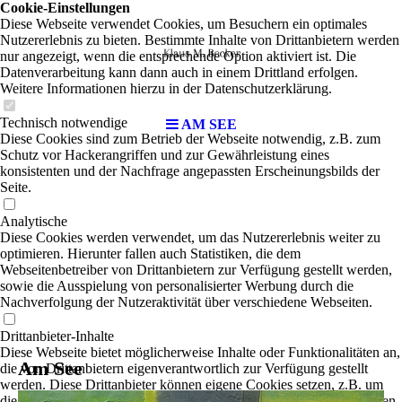
Cookie-Einstellungen
Diese Webseite verwendet Cookies, um Besuchern ein optimales
Nutzererlebnis zu bieten. Bestimmte Inhalte von Drittanbietern werden
nur angezeigt, wenn die entsprechende Option aktiviert ist. Die
Datenverarbeitung kann dann auch in einem Drittland erfolgen.
Weitere Informationen hierzu in der Datenschutzerklärung.
Technisch notwendige
AM SEE
Diese Cookies sind zum Betrieb der Webseite notwendig, z.B. zum
Schutz vor Hackerangriffen und zur Gewährleistung eines
konsistenten und der Nachfrage angepassten Erscheinungsbilds der
Seite.
Analytische
Diese Cookies werden verwendet, um das Nutzererlebnis weiter zu
optimieren. Hierunter fallen auch Statistiken, die dem
Webseitenbetreiber von Drittanbietern zur Verfügung gestellt werden,
sowie die Ausspielung von personalisierter Werbung durch die
Nachverfolgung der Nutzeraktivität über verschiedene Webseiten.
Drittanbieter-Inhalte
Diese Webseite bietet möglicherweise Inhalte oder Funktionalitäten an,
Am See
die von Drittanbietern eigenverantwortlich zur Verfügung gestellt
werden. Diese Drittanbieter können eigene Cookies setzen, z.B. um
die Nutzeraktivität zu verfolgen oder ihre Angebote zu personalisieren